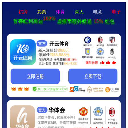
棋牌
彩票
体育
真人
电竞
电子
100%
15%
首存红利高达
虚拟币额外赠送
红包