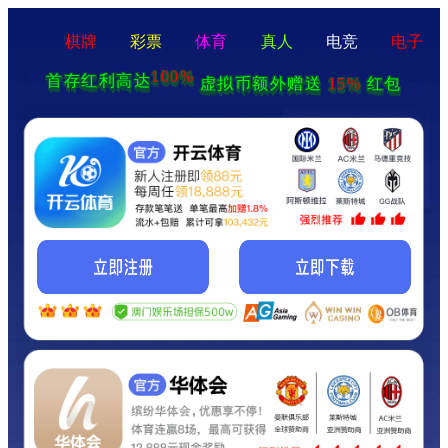
棋牌
彩票
体育
真人
电竞
电子
100%
首存红利高达
15%
虚拟币额外赠送
红包