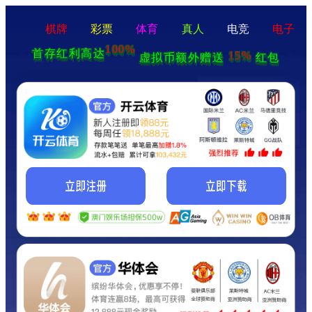
棋牌
彩票
体育
真人
电竞
电子
100%
首存红利高达
15%
虚拟币额外赠送
红包