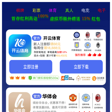
棋牌
彩票
体育
真人
电竞
电子
100%
15%
虚拟币额外赠送
红包
首存红利高达