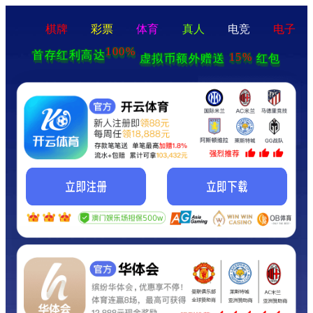
棋牌
彩票
体育
真人
电竞
电子
100%
首存红利高达
15%
虚拟币额外赠送
红包