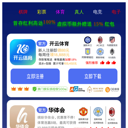
棋牌
彩票
体育
真人
电竞
电子
100%
首存红利高达
15%
虚拟币额外赠送
红包