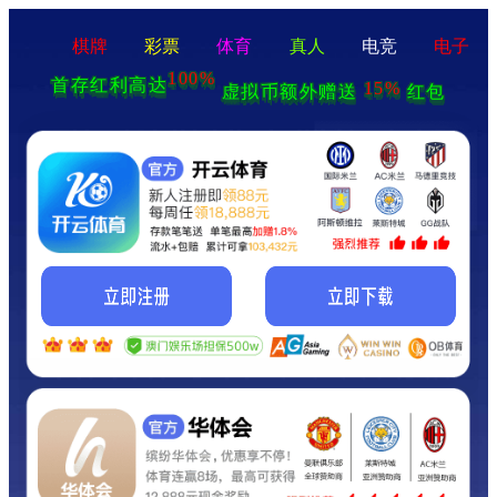
棋牌
彩票
体育
真人
电竞
电子
100%
首存红利高达
15%
虚拟币额外赠送
红包