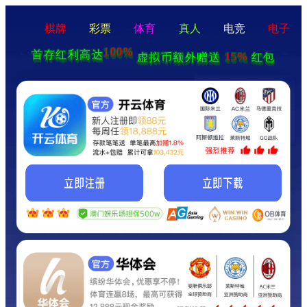
棋牌
彩票
体育
真人
电竞
电子
100%
首存红利高达
15%
虚拟币额外赠送
红包