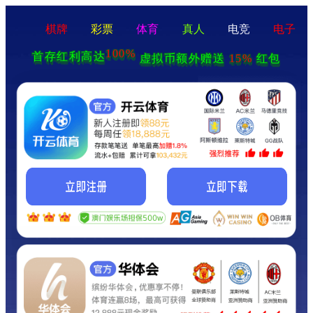
棋牌
彩票
体育
真人
电竞
电子
100%
首存红利高达
15%
虚拟币额外赠送
红包