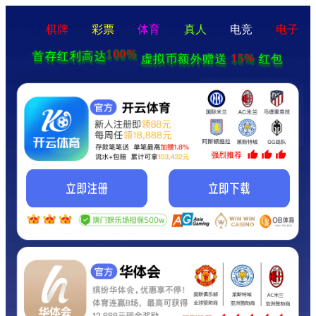
棋牌
彩票
体育
真人
电竞
电子
100%
首存红利高达
15%
虚拟币额外赠送
红包