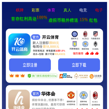
棋牌
彩票
体育
真人
电竞
电子
100%
首存红利高达
15%
虚拟币额外赠送
红包