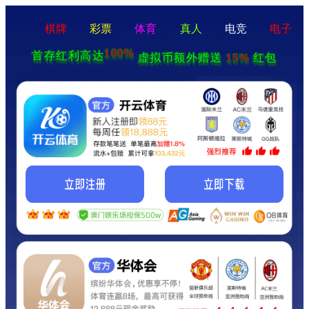
棋牌
彩票
体育
真人
电竞
电子
100%
首存红利高达
15%
虚拟币额外赠送
红包