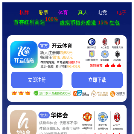
棋牌
彩票
体育
真人
电竞
电子
100%
首存红利高达
15%
虚拟币额外赠送
红包