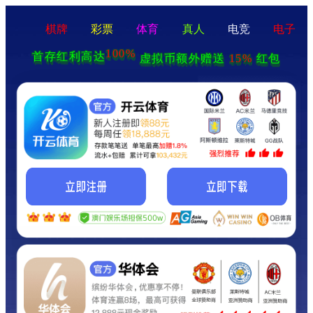
棋牌
彩票
体育
真人
电竞
电子
100%
首存红利高达
15%
虚拟币额外赠送
红包