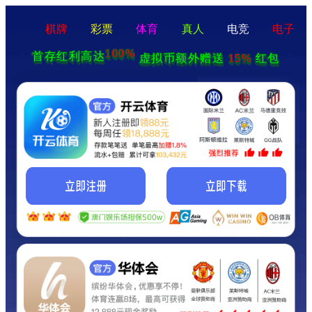
棋牌
彩票
体育
真人
电竞
电子
100%
首存红利高达
15%
虚拟币额外赠送
红包