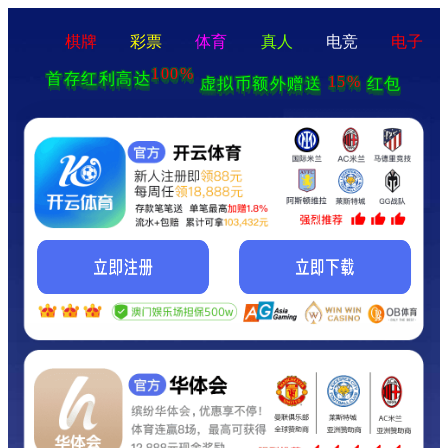
棋牌
彩票
体育
真人
电竞
电子
100%
首存红利高达
15%
虚拟币额外赠送
红包